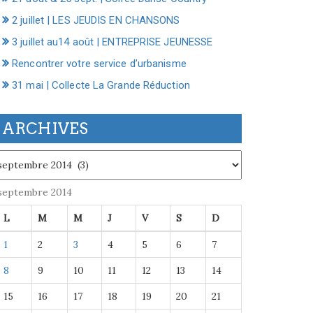
2 juillet | LES JEUDIS EN CHANSONS
3 juillet au14 août | ENTREPRISE JEUNESSE
Rencontrer votre service d’urbanisme
31 mai | Collecte La Grande Réduction
ARCHIVES
chives
septembre 2014
L
M
M
J
V
S
D
1
2
3
4
5
6
7
8
9
10
11
12
13
14
15
16
17
18
19
20
21