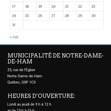
17
18
19
20
21
22
23
24
25
26
27
28
29
30
31
« Juil
MUNICIPALITÉ DE NOTRE-DAME-
DE-HAM
25, rue de l'Église
Notre-Dame-de-Ham
Québec, G0P 1C0
HEURES D’OUVERTURE:
Lundi au jeudi de 9 h à 12 h
et de 13 h à 16 h