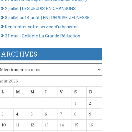
2 juillet | LES JEUDIS EN CHANSONS
3 juillet au14 août | ENTREPRISE JEUNESSE
Rencontrer votre service d’urbanisme
31 mai | Collecte La Grande Réduction
ARCHIVES
chives
août 2026
L
M
M
J
V
S
D
1
2
3
4
5
6
7
8
9
10
11
12
13
14
15
16