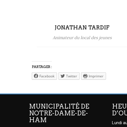
JONATHAN TARDIF
Animateur du local des jeunes
PARTAGER :
Facebook
Twitter
Imprimer
MUNICIPALITÉ DE
HEU
NOTRE-DAME-DE-
D’O
HAM
Lundi au