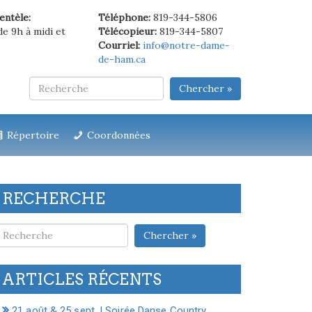
ientèle:
Téléphone:
819-344-5806
de 9h à midi et
Télécopieur:
819-344-5807
Courriel:
info@notre-dame-
de-ham.ca
Chercher »
Répertoire
Coordonnées
RECHERCHE
Chercher »
ARTICLES RÉCENTS
21 août & 25 sept. | Soirée Danse Country