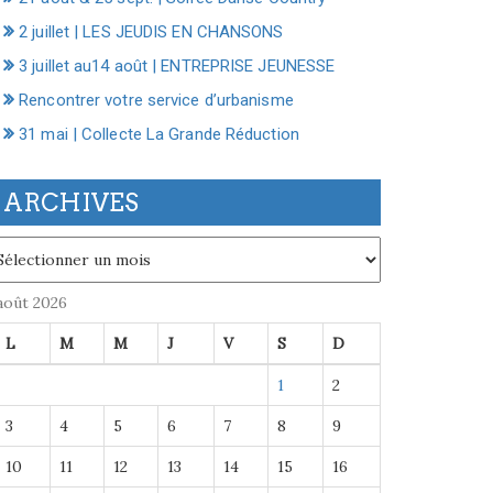
2 juillet | LES JEUDIS EN CHANSONS
3 juillet au14 août | ENTREPRISE JEUNESSE
Rencontrer votre service d’urbanisme
31 mai | Collecte La Grande Réduction
ARCHIVES
chives
août 2026
L
M
M
J
V
S
D
1
2
3
4
5
6
7
8
9
10
11
12
13
14
15
16