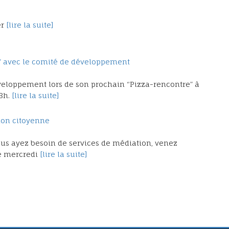
r
[lire la suite]
re” avec le comité de développement
veloppement lors de son prochain “Pizza-rencontre” à
18h.
[lire la suite]
tion citoyenne
us ayez besoin de services de médiation, venez
ce mercredi
[lire la suite]