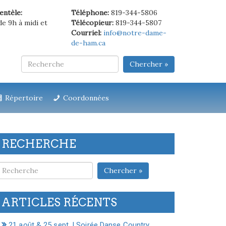
ientèle:
Téléphone:
819-344-5806
de 9h à midi et
Télécopieur:
819-344-5807
Courriel:
info@notre-dame-
de-ham.ca
Chercher »
Répertoire
Coordonnées
RECHERCHE
Chercher »
ARTICLES RÉCENTS
21 août & 25 sept. | Soirée Danse Country