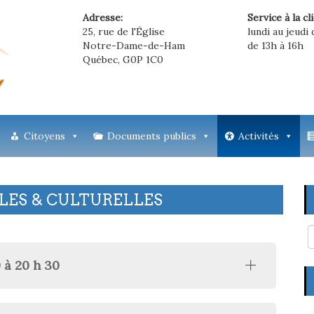
Adresse:
Service à la cl
25, rue de l'Église
lundi au jeudi 
Notre-Dame-de-Ham
de 13h à 16h
Québec, G0P 1C0
Citoyens
Documents publics
Activités
ALES & CULTURELLES
 à 20 h 30