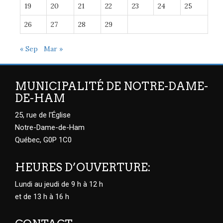
19
20
21
22
23
24
25
26
27
28
29
« Sep
Mar »
MUNICIPALITÉ DE NOTRE-DAME-
DE-HAM
25, rue de l'Église
Notre-Dame-de-Ham
Québec, G0P 1C0
HEURES D’OUVERTURE:
Lundi au jeudi de 9 h à 12 h
et de 13 h à 16 h