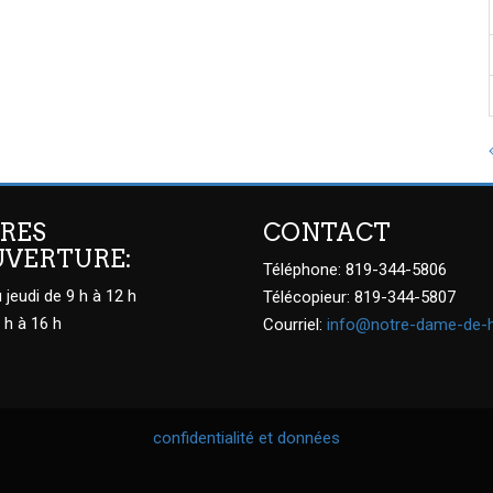
RES
CONTACT
UVERTURE:
Téléphone: 819-344-5806
 jeudi de 9 h à 12 h
Télécopieur: 819-344-5807
 h à 16 h
Courriel:
info@notre-dame-de-
confidentialité et données