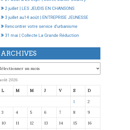
2 juillet | LES JEUDIS EN CHANSONS
3 juillet au14 août | ENTREPRISE JEUNESSE
Rencontrer votre service d’urbanisme
31 mai | Collecte La Grande Réduction
ARCHIVES
chives
août 2026
L
M
M
J
V
S
D
1
2
3
4
5
6
7
8
9
10
11
12
13
14
15
16