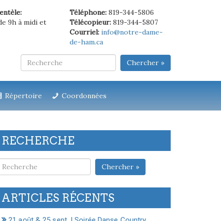
ientèle:
Téléphone:
819-344-5806
de 9h à midi et
Télécopieur:
819-344-5807
Courriel:
info@notre-dame-
de-ham.ca
Chercher »
Répertoire
Coordonnées
RECHERCHE
Chercher »
ARTICLES RÉCENTS
21 août & 25 sept. | Soirée Danse Country