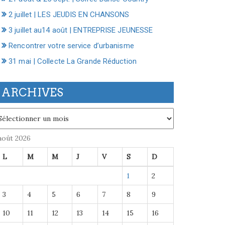
2 juillet | LES JEUDIS EN CHANSONS
3 juillet au14 août | ENTREPRISE JEUNESSE
Rencontrer votre service d’urbanisme
31 mai | Collecte La Grande Réduction
ARCHIVES
chives
août 2026
L
M
M
J
V
S
D
1
2
3
4
5
6
7
8
9
10
11
12
13
14
15
16