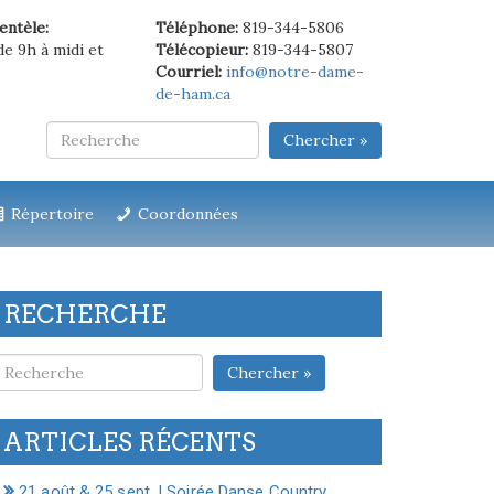
ientèle:
Téléphone:
819-344-5806
de 9h à midi et
Télécopieur:
819-344-5807
Courriel:
info@notre-dame-
de-ham.ca
Chercher »
Répertoire
Coordonnées
RECHERCHE
Chercher »
ARTICLES RÉCENTS
21 août & 25 sept. | Soirée Danse Country