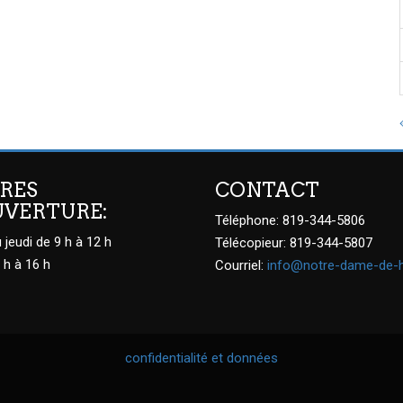
RES
CONTACT
UVERTURE:
Téléphone: 819-344-5806
 jeudi de 9 h à 12 h
Télécopieur: 819-344-5807
 h à 16 h
Courriel:
info@notre-dame-de-
confidentialité et données