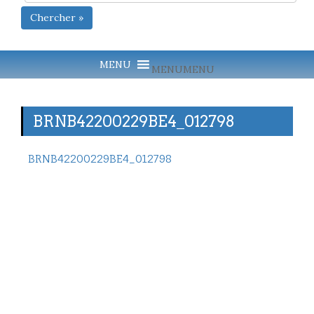
Chercher »
MENU
MENU
BRNB42200229BE4_012798
BRNB42200229BE4_012798