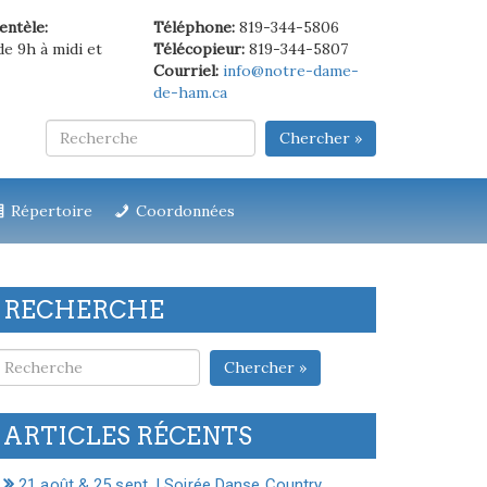
ientèle:
Téléphone:
819-344-5806
de 9h à midi et
Télécopieur:
819-344-5807
Courriel:
info@notre-dame-
de-ham.ca
Chercher »
Répertoire
Coordonnées
RECHERCHE
Chercher »
ARTICLES RÉCENTS
21 août & 25 sept. | Soirée Danse Country