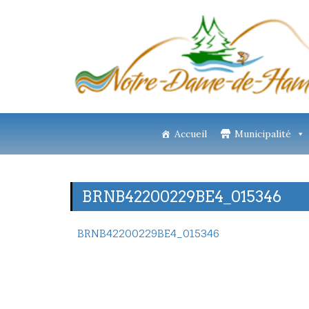
Accueil
Municipalité
BRNB42200229BE4_015346
BRNB42200229BE4_015346