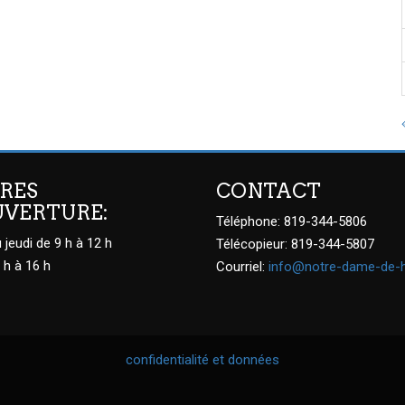
RES
CONTACT
UVERTURE:
Téléphone: 819-344-5806
 jeudi de 9 h à 12 h
Télécopieur: 819-344-5807
 h à 16 h
Courriel:
info@notre-dame-de-
confidentialité et données