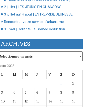
2 juillet | LES JEUDIS EN CHANSONS
3 juillet au14 août | ENTREPRISE JEUNESSE
Rencontrer votre service d’urbanisme
31 mai | Collecte La Grande Réduction
ARCHIVES
chives
août 2026
L
M
M
J
V
S
D
1
2
3
4
5
6
7
8
9
10
11
12
13
14
15
16