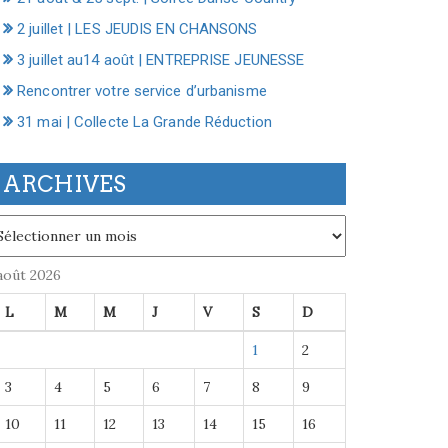
2 juillet | LES JEUDIS EN CHANSONS
3 juillet au14 août | ENTREPRISE JEUNESSE
Rencontrer votre service d’urbanisme
31 mai | Collecte La Grande Réduction
ARCHIVES
chives
août 2026
L
M
M
J
V
S
D
1
2
3
4
5
6
7
8
9
10
11
12
13
14
15
16