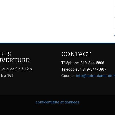
RES
CONTACT
UVERTURE:
Téléphone: 819-344-5806
 jeudi de 9 h à 12 h
Télécopieur: 819-344-5807
 h à 16 h
Courriel:
info@notre-dame-de-
confidentialité et données