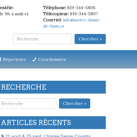
ientèle:
Téléphone:
819-344-5806
de 9h à midi et
Télécopieur:
819-344-5807
Courriel:
info@notre-dame-
de-ham.ca
Chercher »
Répertoire
Coordonnées
RECHERCHE
Chercher »
ARTICLES RÉCENTS
21 août & 25 sept. | Soirée Danse Country