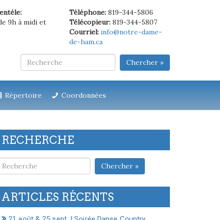
ientèle:
Téléphone:
819-344-5806
de 9h à midi et
Télécopieur:
819-344-5807
Courriel:
info@notre-dame-
de-ham.ca
Chercher »
Répertoire
Coordonnées
RECHERCHE
Chercher »
ARTICLES RÉCENTS
21 août & 25 sept. | Soirée Danse Country