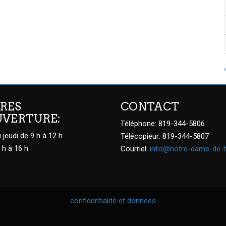
RES
CONTACT
UVERTURE:
Téléphone: 819-344-5806
 jeudi de 9 h à 12 h
Télécopieur: 819-344-5807
 h à 16 h
Courriel:
info@notre-dame-de-
confidentialité et données