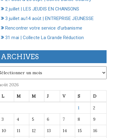
2 juillet | LES JEUDIS EN CHANSONS
3 juillet au14 août | ENTREPRISE JEUNESSE
Rencontrer votre service d’urbanisme
31 mai | Collecte La Grande Réduction
ARCHIVES
chives
août 2026
L
M
M
J
V
S
D
1
2
3
4
5
6
7
8
9
10
11
12
13
14
15
16