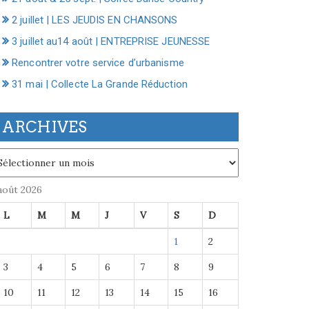
2 juillet | LES JEUDIS EN CHANSONS
3 juillet au14 août | ENTREPRISE JEUNESSE
Rencontrer votre service d’urbanisme
31 mai | Collecte La Grande Réduction
ARCHIVES
chives
août 2026
L
M
M
J
V
S
D
1
2
3
4
5
6
7
8
9
10
11
12
13
14
15
16