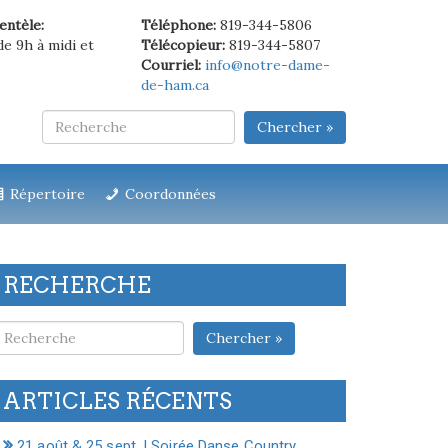
ientèle:
Téléphone:
819-344-5806
de 9h à midi et
Télécopieur:
819-344-5807
Courriel:
info@notre-dame-
de-ham.ca
Chercher »
Répertoire
Coordonnées
RECHERCHE
Chercher »
ARTICLES RÉCENTS
21 août & 25 sept. | Soirée Danse Country