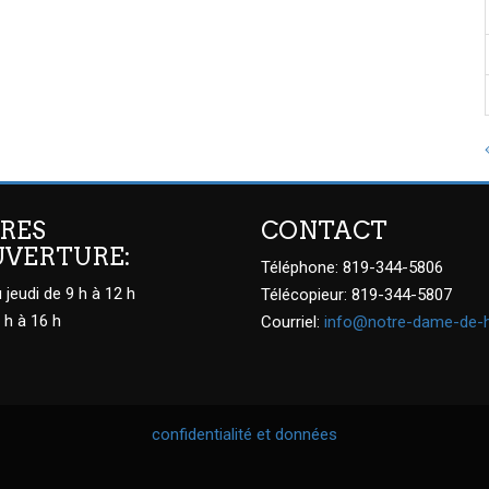
RES
CONTACT
UVERTURE:
Téléphone: 819-344-5806
 jeudi de 9 h à 12 h
Télécopieur: 819-344-5807
 h à 16 h
Courriel:
info@notre-dame-de-
confidentialité et données