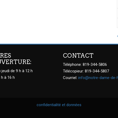
RES
CONTACT
UVERTURE:
Téléphone: 819-344-5806
 jeudi de 9 h à 12 h
Télécopieur: 819-344-5807
 h à 16 h
Courriel:
info@notre-dame-de-
confidentialité et données