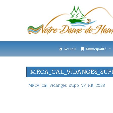
Accueil
Municipalité
MRCA_CAL_VIDANGES_SUPP
MRCA_Cal_vidanges_supp_VF_HR_2023