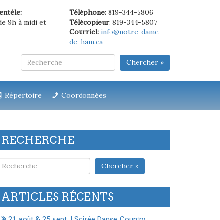
ientèle:
Téléphone:
819-344-5806
de 9h à midi et
Télécopieur:
819-344-5807
Courriel:
info@notre-dame-
de-ham.ca
Chercher »
Répertoire
Coordonnées
RECHERCHE
Chercher »
ARTICLES RÉCENTS
21 août & 25 sept. | Soirée Danse Country