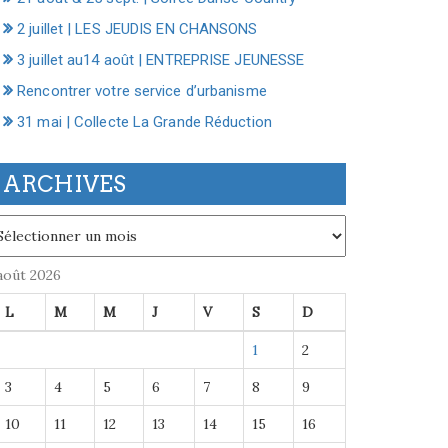
2 juillet | LES JEUDIS EN CHANSONS
3 juillet au14 août | ENTREPRISE JEUNESSE
Rencontrer votre service d’urbanisme
31 mai | Collecte La Grande Réduction
ARCHIVES
chives
août 2026
L
M
M
J
V
S
D
1
2
3
4
5
6
7
8
9
10
11
12
13
14
15
16