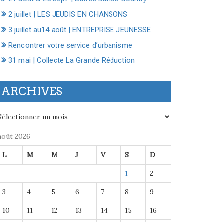
2 juillet | LES JEUDIS EN CHANSONS
3 juillet au14 août | ENTREPRISE JEUNESSE
Rencontrer votre service d’urbanisme
31 mai | Collecte La Grande Réduction
ARCHIVES
chives
août 2026
L
M
M
J
V
S
D
1
2
3
4
5
6
7
8
9
10
11
12
13
14
15
16