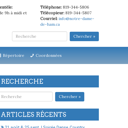
ientèle:
Téléphone:
819-344-5806
de 9h à midi et
Télécopieur:
819-344-5807
Courriel:
info@notre-dame-
de-ham.ca
Chercher »
Répertoire
Coordonnées
RECHERCHE
Chercher »
ARTICLES RÉCENTS
21 août & 25 sept. | Soirée Danse Country