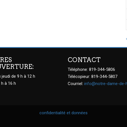
RES
CONTACT
UVERTURE:
Téléphone: 819-344-5806
 jeudi de 9 h à 12 h
Télécopieur: 819-344-5807
 h à 16 h
Courriel:
info@notre-dame-de-
confidentialité et données