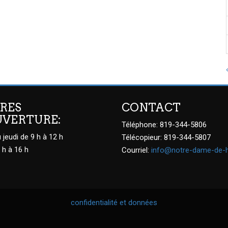
RES
CONTACT
UVERTURE:
Téléphone: 819-344-5806
 jeudi de 9 h à 12 h
Télécopieur: 819-344-5807
 h à 16 h
Courriel:
info@notre-dame-de-
confidentialité et données