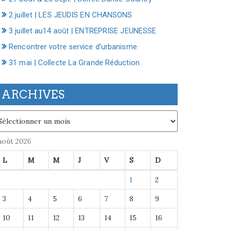
2 juillet | LES JEUDIS EN CHANSONS
3 juillet au14 août | ENTREPRISE JEUNESSE
Rencontrer votre service d’urbanisme
31 mai | Collecte La Grande Réduction
ARCHIVES
chives
août 2026
L
M
M
J
V
S
D
1
2
3
4
5
6
7
8
9
10
11
12
13
14
15
16