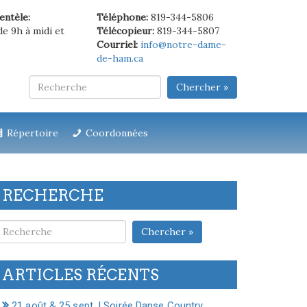
ientèle:
Téléphone:
819-344-5806
de 9h à midi et
Télécopieur:
819-344-5807
Courriel:
info@notre-dame-
de-ham.ca
Chercher »
Répertoire
Coordonnées
RECHERCHE
Chercher »
ARTICLES RÉCENTS
21 août & 25 sept. | Soirée Danse Country