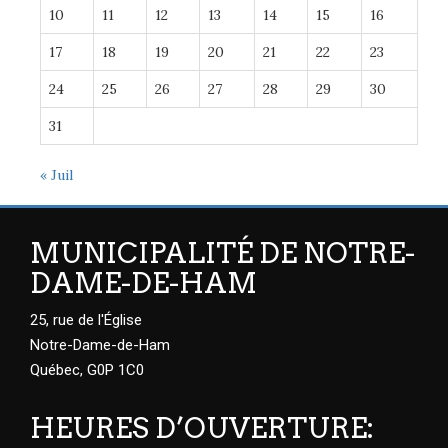
10
11
12
13
14
15
16
17
18
19
20
21
22
23
24
25
26
27
28
29
30
31
« Juil
MUNICIPALITÉ DE NOTRE-
DAME-DE-HAM
25, rue de l'Église
Notre-Dame-de-Ham
Québec, G0P 1C0
HEURES D’OUVERTURE: