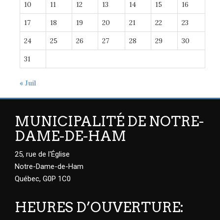
10
11
12
13
14
15
16
17
18
19
20
21
22
23
24
25
26
27
28
29
30
31
« Juil
MUNICIPALITÉ DE NOTRE-
DAME-DE-HAM
25, rue de l'Église
Notre-Dame-de-Ham
Québec, G0P 1C0
HEURES D’OUVERTURE: