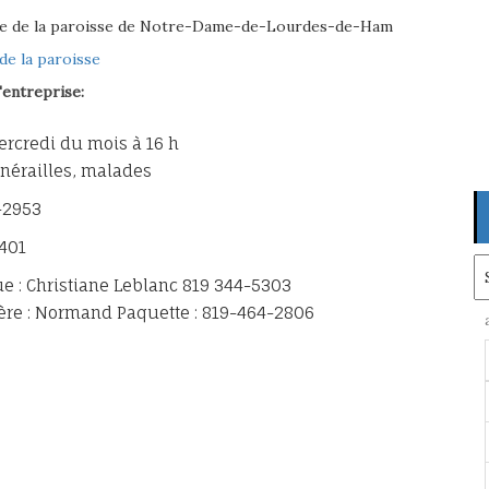
se de la paroisse de Notre-Dame-de-Lourdes-de-Ham
de la paroisse
'entreprise:
ercredi du mois à 16 h
nérailles, malades
-2953
2401
Ar
ue : Christiane Leblanc 819 344-5303
re : Normand Paquette : 819-464-2806