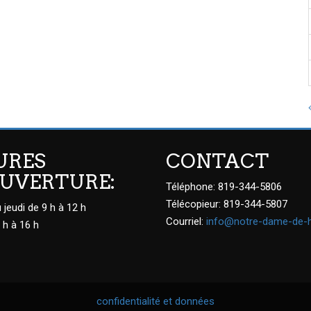
URES
CONTACT
OUVERTURE:
Téléphone: 819-344-5806
Télécopieur: 819-344-5807
 jeudi de 9 h à 12 h
Courriel:
info@notre-dame-de-
 h à 16 h
confidentialité et données