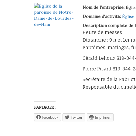
Nom de l'entreprise:
Égli
Domaine d'activité:
Église 
Description complète de l
Heure de messes
Dimanche : 9 h et 1er m
Baptêmes, mariages, fu
Gérald Lehoux 819-344
Pierre Picard 819-344-
Secrétaire de la Fabriq
Responsable du cimetiè
PARTAGER :
Facebook
Twitter
Imprimer