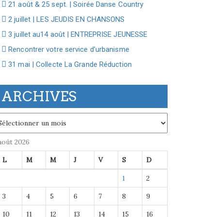
21 août & 25 sept. | Soirée Danse Country
2 juillet | LES JEUDIS EN CHANSONS
3 juillet au14 août | ENTREPRISE JEUNESSE
Rencontrer votre service d’urbanisme
31 mai | Collecte La Grande Réduction
ARCHIVES
chives
août 2026
L
M
M
J
V
S
D
1
2
3
4
5
6
7
8
9
10
11
12
13
14
15
16