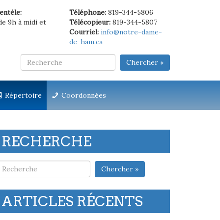
ientèle:
Téléphone:
819-344-5806
de 9h à midi et
Télécopieur:
819-344-5807
Courriel:
info@notre-dame-
de-ham.ca
Chercher »
Répertoire
Coordonnées
RECHERCHE
Chercher »
ARTICLES RÉCENTS