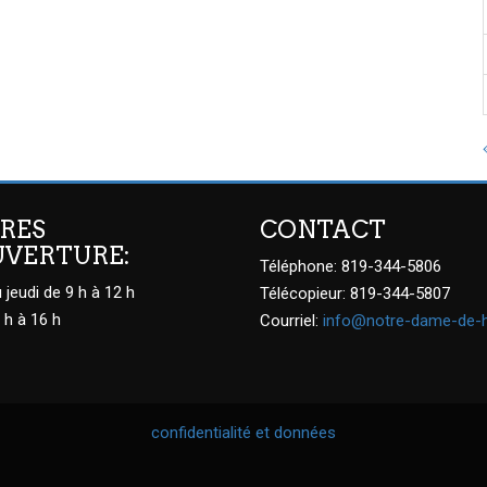
RES
CONTACT
UVERTURE:
Téléphone: 819-344-5806
 jeudi de 9 h à 12 h
Télécopieur: 819-344-5807
 h à 16 h
Courriel:
info@notre-dame-de-
confidentialité et données