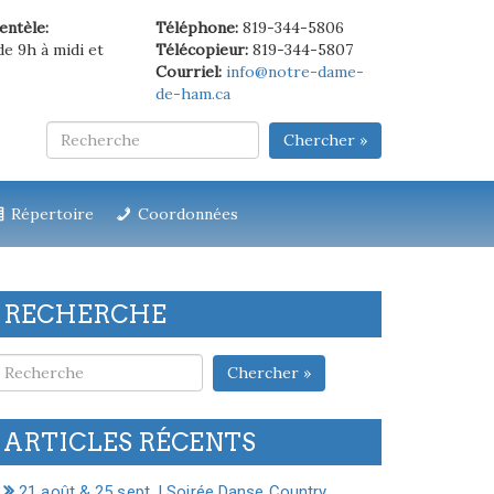
ientèle:
Téléphone:
819-344-5806
de 9h à midi et
Télécopieur:
819-344-5807
Courriel:
info@notre-dame-
de-ham.ca
Chercher »
Répertoire
Coordonnées
RECHERCHE
Chercher »
ARTICLES RÉCENTS
21 août & 25 sept. | Soirée Danse Country