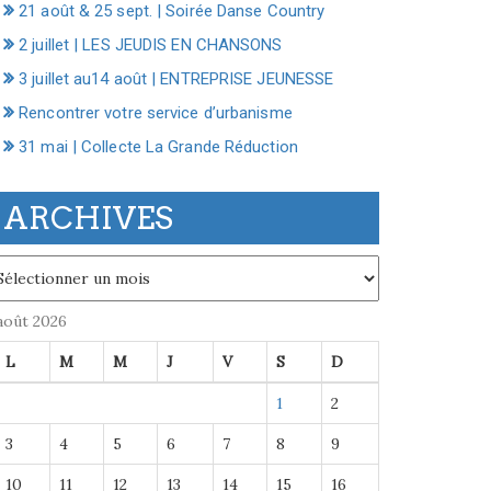
21 août & 25 sept. | Soirée Danse Country
2 juillet | LES JEUDIS EN CHANSONS
3 juillet au14 août | ENTREPRISE JEUNESSE
Rencontrer votre service d’urbanisme
31 mai | Collecte La Grande Réduction
ARCHIVES
chives
août 2026
L
M
M
J
V
S
D
1
2
3
4
5
6
7
8
9
10
11
12
13
14
15
16