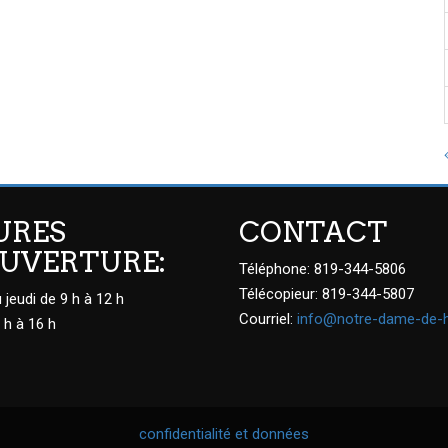
URES
CONTACT
OUVERTURE:
Téléphone: 819-344-5806
Télécopieur: 819-344-5807
 jeudi de 9 h à 12 h
Courriel:
info@notre-dame-de-
 h à 16 h
confidentialité et données