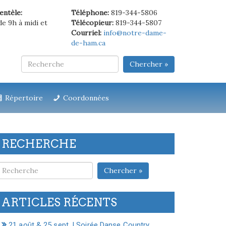
ientèle:
Téléphone:
819-344-5806
de 9h à midi et
Télécopieur:
819-344-5807
Courriel:
info@notre-dame-
de-ham.ca
Chercher »
Répertoire
Coordonnées
RECHERCHE
Chercher »
ARTICLES RÉCENTS
21 août & 25 sept. | Soirée Danse Country