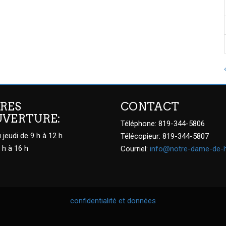
RES
CONTACT
UVERTURE:
Téléphone: 819-344-5806
 jeudi de 9 h à 12 h
Télécopieur: 819-344-5807
 h à 16 h
Courriel:
info@notre-dame-de-
confidentialité et données