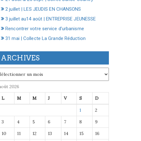
2 juillet | LES JEUDIS EN CHANSONS
3 juillet au14 août | ENTREPRISE JEUNESSE
Rencontrer votre service d’urbanisme
31 mai | Collecte La Grande Réduction
ARCHIVES
chives
août 2026
L
M
M
J
V
S
D
1
2
3
4
5
6
7
8
9
10
11
12
13
14
15
16