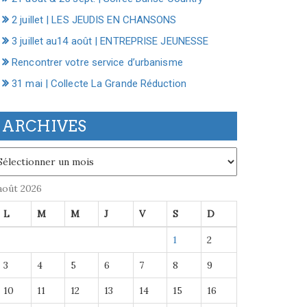
2 juillet | LES JEUDIS EN CHANSONS
3 juillet au14 août | ENTREPRISE JEUNESSE
Rencontrer votre service d’urbanisme
31 mai | Collecte La Grande Réduction
ARCHIVES
chives
août 2026
L
M
M
J
V
S
D
1
2
3
4
5
6
7
8
9
10
11
12
13
14
15
16