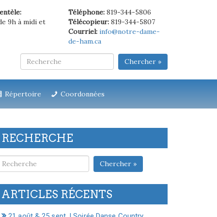
ientèle:
Téléphone:
819-344-5806
de 9h à midi et
Télécopieur:
819-344-5807
Courriel:
info@notre-dame-
de-ham.ca
Chercher »
Répertoire
Coordonnées
RECHERCHE
Chercher »
ARTICLES RÉCENTS
21 août & 25 sept. | Soirée Danse Country