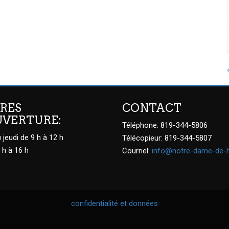
RES
CONTACT
UVERTURE:
Téléphone: 819-344-5806
 jeudi de 9 h à 12 h
Télécopieur: 819-344-5807
 h à 16 h
Courriel:
info@notre-dame-de-
confidentialité et données