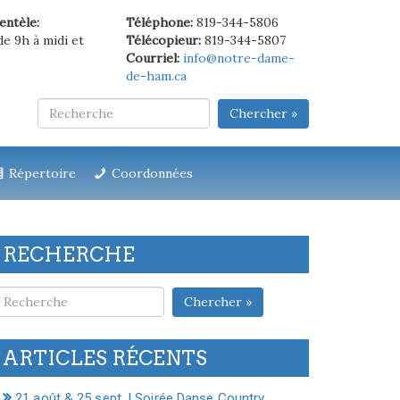
ientèle:
Téléphone:
819-344-5806
de 9h à midi et
Télécopieur:
819-344-5807
Courriel:
info@notre-dame-
de-ham.ca
Chercher »
Répertoire
Coordonnées
RECHERCHE
Chercher »
ARTICLES RÉCENTS
21 août & 25 sept. | Soirée Danse Country