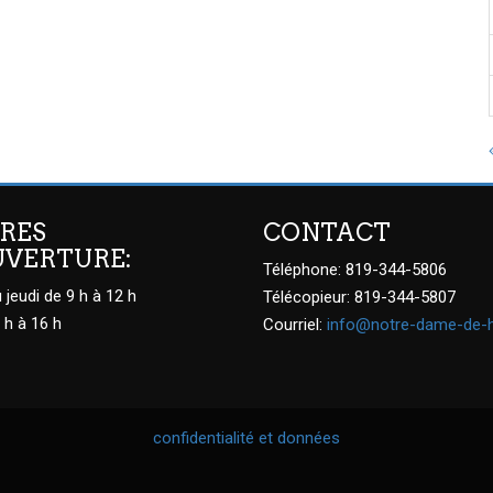
RES
CONTACT
UVERTURE:
Téléphone: 819-344-5806
 jeudi de 9 h à 12 h
Télécopieur: 819-344-5807
 h à 16 h
Courriel:
info@notre-dame-de-
confidentialité et données