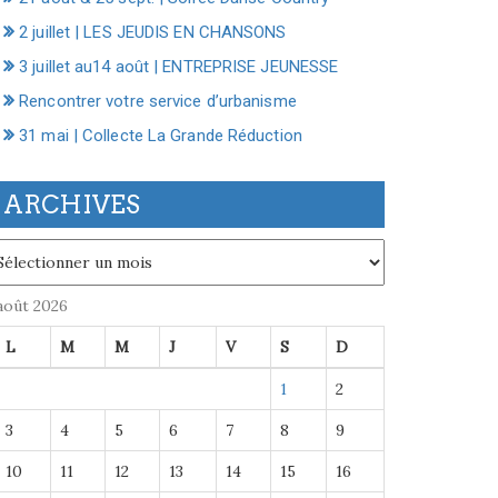
2 juillet | LES JEUDIS EN CHANSONS
3 juillet au14 août | ENTREPRISE JEUNESSE
Rencontrer votre service d’urbanisme
31 mai | Collecte La Grande Réduction
ARCHIVES
chives
août 2026
L
M
M
J
V
S
D
1
2
3
4
5
6
7
8
9
10
11
12
13
14
15
16