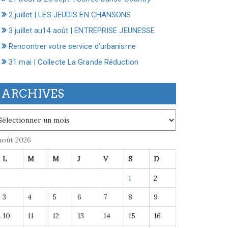
2 juillet | LES JEUDIS EN CHANSONS
3 juillet au14 août | ENTREPRISE JEUNESSE
Rencontrer votre service d’urbanisme
31 mai | Collecte La Grande Réduction
ARCHIVES
chives
août 2026
L
M
M
J
V
S
D
1
2
3
4
5
6
7
8
9
10
11
12
13
14
15
16