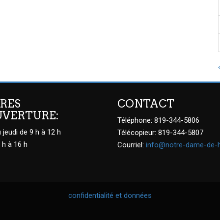
RES
CONTACT
UVERTURE:
Téléphone: 819-344-5806
 jeudi de 9 h à 12 h
Télécopieur: 819-344-5807
 h à 16 h
Courriel:
info@notre-dame-de-
confidentialité et données