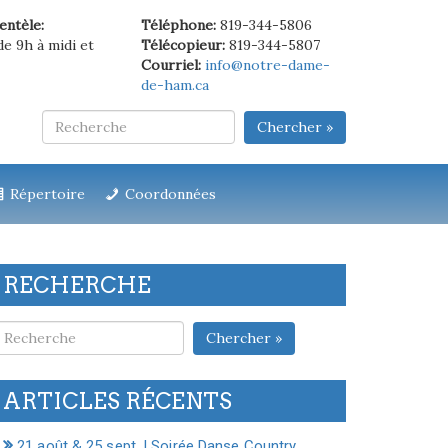
ientèle:
Téléphone:
819-344-5806
de 9h à midi et
Télécopieur:
819-344-5807
Courriel:
info@notre-dame-
de-ham.ca
Chercher »
Répertoire
Coordonnées
RECHERCHE
Chercher »
ARTICLES RÉCENTS
21 août & 25 sept. | Soirée Danse Country