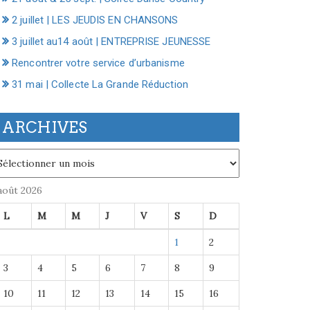
2 juillet | LES JEUDIS EN CHANSONS
3 juillet au14 août | ENTREPRISE JEUNESSE
Rencontrer votre service d’urbanisme
31 mai | Collecte La Grande Réduction
ARCHIVES
chives
août 2026
L
M
M
J
V
S
D
1
2
3
4
5
6
7
8
9
10
11
12
13
14
15
16