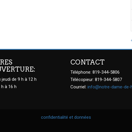
RES
CONTACT
UVERTURE:
Téléphone: 819-344-5806
 jeudi de 9 h à 12 h
Télécopieur: 819-344-5807
 h à 16 h
Courriel:
info@notre-dame-de-
confidentialité et données