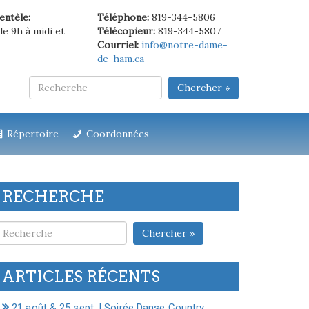
ientèle:
Téléphone:
819-344-5806
de 9h à midi et
Télécopieur:
819-344-5807
Courriel:
info@notre-dame-
de-ham.ca
Chercher »
Répertoire
Coordonnées
RECHERCHE
Chercher »
ARTICLES RÉCENTS
21 août & 25 sept. | Soirée Danse Country