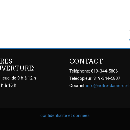
RES
CONTACT
UVERTURE:
Téléphone: 819-344-5806
 jeudi de 9 h à 12 h
Télécopieur: 819-344-5807
 h à 16 h
Courriel:
info@notre-dame-de-
confidentialité et données