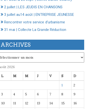
2 juillet | LES JEUDIS EN CHANSONS
3 juillet au14 août | ENTREPRISE JEUNESSE
Rencontrer votre service d’urbanisme
31 mai | Collecte La Grande Réduction
ARCHIVES
chives
août 2026
L
M
M
J
V
S
D
1
2
3
4
5
6
7
8
9
10
11
12
13
14
15
16