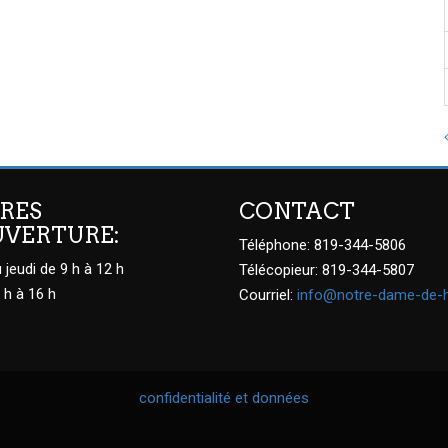
RES
CONTACT
UVERTURE:
Téléphone: 819-344-5806
 jeudi de 9 h à 12 h
Télécopieur: 819-344-5807
 h à 16 h
Courriel:
info@notre-dame-de-
confidentialité et données