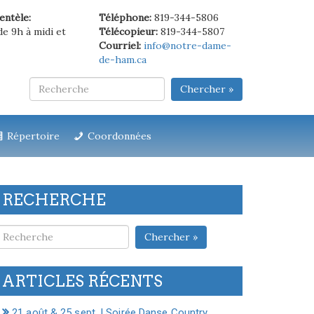
ientèle:
Téléphone:
819-344-5806
de 9h à midi et
Télécopieur:
819-344-5807
Courriel:
info@notre-dame-
de-ham.ca
Chercher »
Répertoire
Coordonnées
RECHERCHE
Chercher »
ARTICLES RÉCENTS
21 août & 25 sept. | Soirée Danse Country