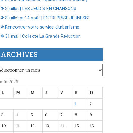
2 juillet | LES JEUDIS EN CHANSONS
3 juillet au14 août | ENTREPRISE JEUNESSE
Rencontrer votre service d’urbanisme
31 mai | Collecte La Grande Réduction
ARCHIVES
chives
août 2026
L
M
M
J
V
S
D
1
2
3
4
5
6
7
8
9
10
11
12
13
14
15
16