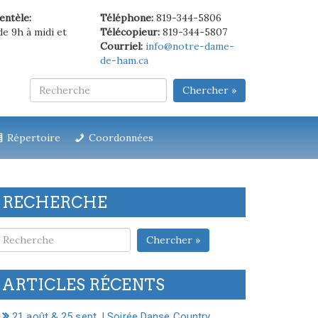
ientèle:
Téléphone:
819-344-5806
de 9h à midi et
Télécopieur:
819-344-5807
Courriel:
info@notre-dame-
de-ham.ca
Chercher »
Répertoire
Coordonnées
RECHERCHE
Chercher »
ARTICLES RÉCENTS
21 août & 25 sept. | Soirée Danse Country