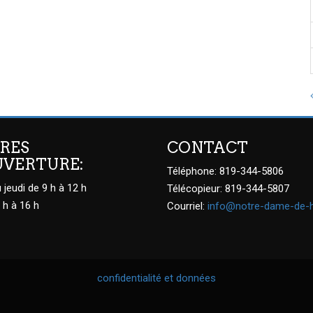
RES
CONTACT
UVERTURE:
Téléphone: 819-344-5806
 jeudi de 9 h à 12 h
Télécopieur: 819-344-5807
 h à 16 h
Courriel:
info@notre-dame-de-
confidentialité et données