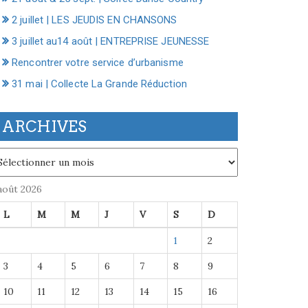
2 juillet | LES JEUDIS EN CHANSONS
3 juillet au14 août | ENTREPRISE JEUNESSE
Rencontrer votre service d’urbanisme
31 mai | Collecte La Grande Réduction
ARCHIVES
chives
août 2026
L
M
M
J
V
S
D
1
2
3
4
5
6
7
8
9
10
11
12
13
14
15
16