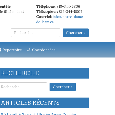
ientèle:
Téléphone:
819-344-5806
de 9h à midi et
Télécopieur:
819-344-5807
Courriel:
info@notre-dame-
de-ham.ca
Chercher »
Répertoire
Coordonnées
RECHERCHE
Chercher »
ARTICLES RÉCENTS
21 août & 25 sept. | Soirée Danse Country