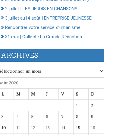
2 juillet | LES JEUDIS EN CHANSONS
3 juillet au14 août | ENTREPRISE JEUNESSE
Rencontrer votre service d’urbanisme
31 mai | Collecte La Grande Réduction
ARCHIVES
chives
août 2026
L
M
M
J
V
S
D
1
2
3
4
5
6
7
8
9
10
11
12
13
14
15
16