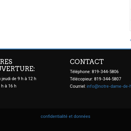
RES
CONTACT
UVERTURE:
Téléphone: 819-344-5806
 jeudi de 9 h à 12 h
Télécopieur: 819-344-5807
 h à 16 h
Courriel:
info@notre-dame-de-
confidentialité et données