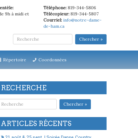
ientèle:
Téléphone:
819-344-5806
de 9h à midi et
Télécopieur:
819-344-5807
Courriel:
info@notre-dame-
de-ham.ca
Chercher »
Répertoire
Coordonnées
RECHERCHE
Chercher »
ARTICLES RÉCENTS
21 août & 25 sept. | Soirée Danse Country