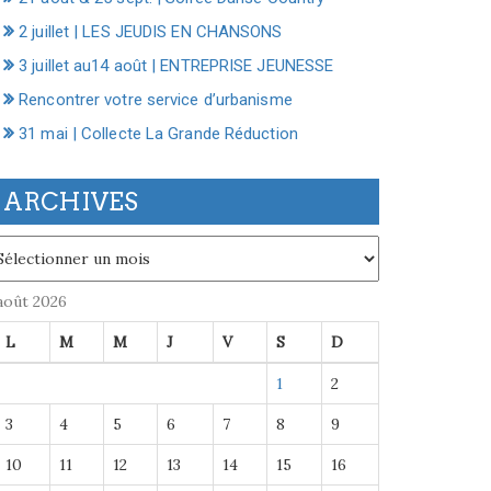
2 juillet | LES JEUDIS EN CHANSONS
3 juillet au14 août | ENTREPRISE JEUNESSE
Rencontrer votre service d’urbanisme
31 mai | Collecte La Grande Réduction
ARCHIVES
chives
août 2026
L
M
M
J
V
S
D
1
2
3
4
5
6
7
8
9
10
11
12
13
14
15
16