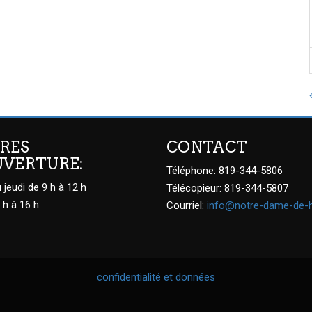
RES
CONTACT
UVERTURE:
Téléphone: 819-344-5806
 jeudi de 9 h à 12 h
Télécopieur: 819-344-5807
 h à 16 h
Courriel:
info@notre-dame-de-
confidentialité et données