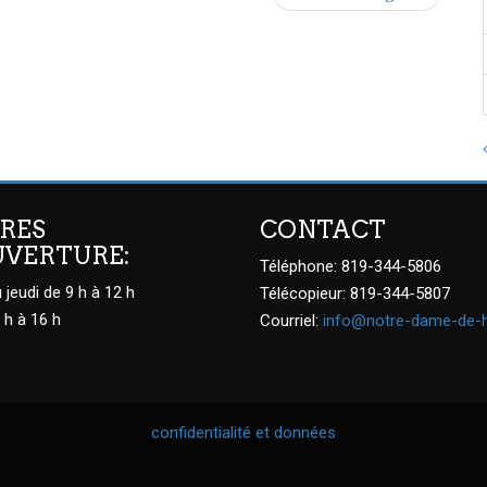
RES
CONTACT
UVERTURE:
Téléphone: 819-344-5806
 jeudi de 9 h à 12 h
Télécopieur: 819-344-5807
 h à 16 h
Courriel:
info@notre-dame-de-
confidentialité et données