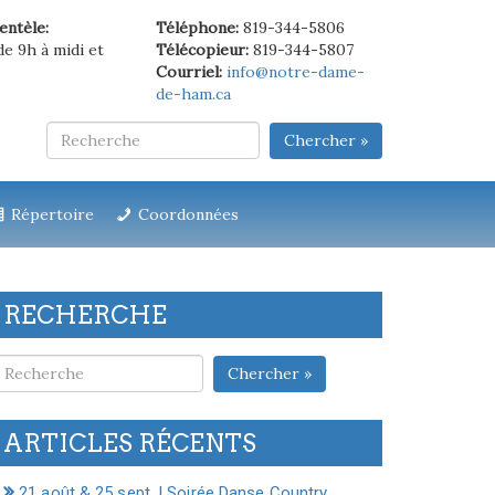
ientèle:
Téléphone:
819-344-5806
de 9h à midi et
Télécopieur:
819-344-5807
Courriel:
info@notre-dame-
de-ham.ca
Chercher »
Répertoire
Coordonnées
RECHERCHE
Chercher »
ARTICLES RÉCENTS
21 août & 25 sept. | Soirée Danse Country