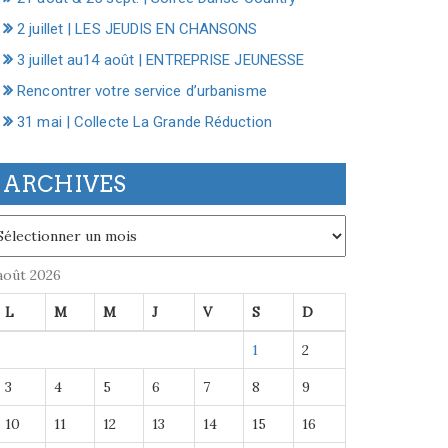
2 juillet | LES JEUDIS EN CHANSONS
3 juillet au14 août | ENTREPRISE JEUNESSE
Rencontrer votre service d’urbanisme
31 mai | Collecte La Grande Réduction
ARCHIVES
chives
août 2026
L
M
M
J
V
S
D
1
2
3
4
5
6
7
8
9
10
11
12
13
14
15
16