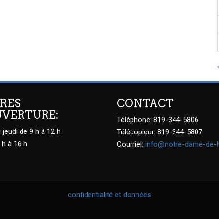
RES
CONTACT
UVERTURE:
Téléphone: 819-344-5806
 jeudi de 9 h à 12 h
Télécopieur: 819-344-5807
 h à 16 h
Courriel:
info@notre-dame-de-
confidentialité et données