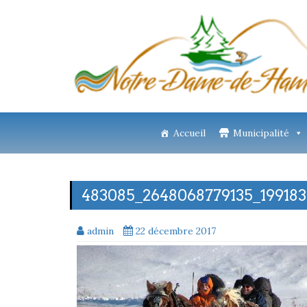
Accueil
Municipalité
483085_2648068779135_19918
admin
22 décembre 2017