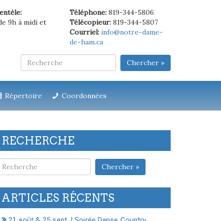
ientèle:
Téléphone:
819-344-5806
de 9h à midi et
Télécopieur:
819-344-5807
Courriel:
info@notre-dame-
de-ham.ca
Chercher »
Répertoire
Coordonnées
RECHERCHE
Chercher »
ARTICLES RÉCENTS
21 août & 25 sept. | Soirée Danse Country