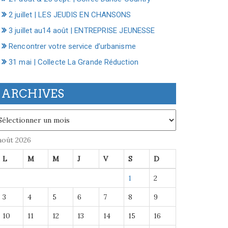
2 juillet | LES JEUDIS EN CHANSONS
3 juillet au14 août | ENTREPRISE JEUNESSE
Rencontrer votre service d’urbanisme
31 mai | Collecte La Grande Réduction
ARCHIVES
chives
août 2026
L
M
M
J
V
S
D
1
2
3
4
5
6
7
8
9
10
11
12
13
14
15
16