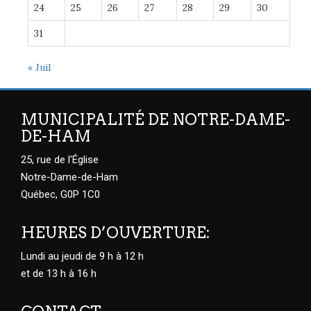
24
25
26
27
28
29
30
31
« Juil
MUNICIPALITÉ DE NOTRE-DAME-
DE-HAM
25, rue de l'Église
Notre-Dame-de-Ham
Québec, G0P 1C0
HEURES D’OUVERTURE:
Lundi au jeudi de 9 h à 12 h
et de 13 h à 16 h