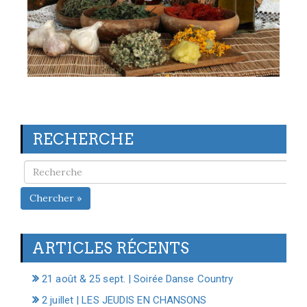
RECHERCHE
Chercher »
ARTICLES RÉCENTS
21 août & 25 sept. | Soirée Danse Country
2 juillet | LES JEUDIS EN CHANSONS