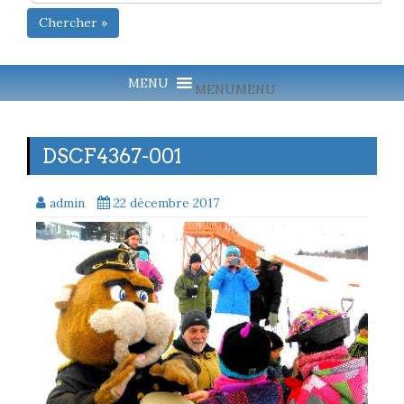
Chercher »
MENU
MENU
DSCF4367-001
admin
22 décembre 2017