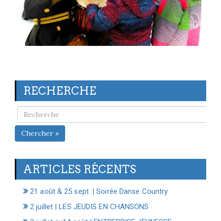
RECHERCHE
Chercher »
ARTICLES RÉCENTS
21 août & 25 sept. | Soirée Danse Country
2 juillet | LES JEUDIS EN CHANSONS