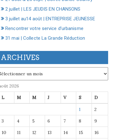
2 juillet | LES JEUDIS EN CHANSONS
3 juillet au14 août | ENTREPRISE JEUNESSE
Rencontrer votre service d’urbanisme
31 mai | Collecte La Grande Réduction
ARCHIVES
chives
août 2026
L
M
M
J
V
S
D
1
2
3
4
5
6
7
8
9
10
11
12
13
14
15
16