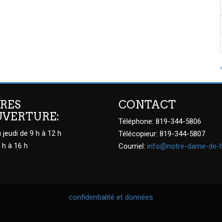
RES
CONTACT
UVERTURE:
Téléphone: 819-344-5806
 jeudi de 9 h à 12 h
Télécopieur: 819-344-5807
 h à 16 h
Courriel:
info@notre-dame-de-
confidentialité et données