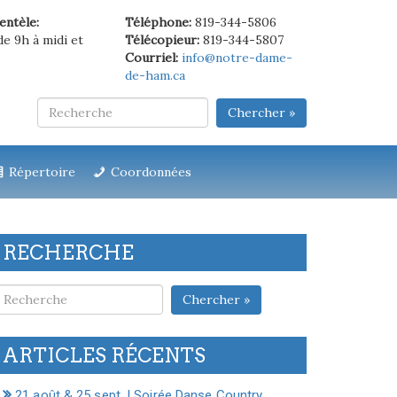
ientèle:
Téléphone:
819-344-5806
de 9h à midi et
Télécopieur:
819-344-5807
Courriel:
info@notre-dame-
de-ham.ca
Chercher »
Répertoire
Coordonnées
RECHERCHE
Chercher »
ARTICLES RÉCENTS
21 août & 25 sept. | Soirée Danse Country