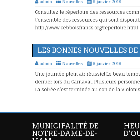
admin
Nouvelles
8 janvier 2018
Consultez le répertoire des ressources com
l’ensemble des ressources qui sont disponib
http://www.cebboisfrancs.org/repertoire.htm
LES BONNES NOUVELLES DE
admin
Nouvelles
8 janvier 2018
Une journée plein air réussie! Le beau temps 
dernier lors du Carnaval. Plusieurs personne
La soirée s’est terminée au son de la violoni
MUNICIPALITÉ DE
HEU
NOTRE-DAME-DE-
D’O