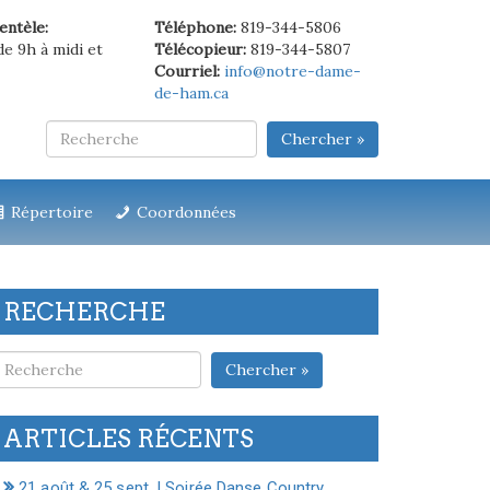
ientèle:
Téléphone:
819-344-5806
de 9h à midi et
Télécopieur:
819-344-5807
Courriel:
info@notre-dame-
de-ham.ca
Chercher »
Répertoire
Coordonnées
RECHERCHE
Chercher »
ARTICLES RÉCENTS
21 août & 25 sept. | Soirée Danse Country