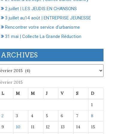
2 juillet | LES JEUDIS EN CHANSONS
3 juillet au14 août | ENTREPRISE JEUNESSE
Rencontrer votre service d’urbanisme
31 mai | Collecte La Grande Réduction
ARCHIVES
chives
février 2015
L
M
M
J
V
S
D
1
2
3
4
5
6
7
8
9
10
11
12
13
14
15