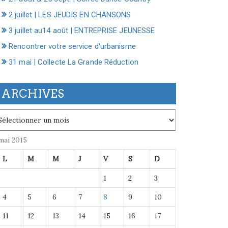
2 juillet | LES JEUDIS EN CHANSONS
3 juillet au14 août | ENTREPRISE JEUNESSE
Rencontrer votre service d’urbanisme
31 mai | Collecte La Grande Réduction
ARCHIVES
chives
mai 2015
L
M
M
J
V
S
D
1
2
3
4
5
6
7
8
9
10
11
12
13
14
15
16
17