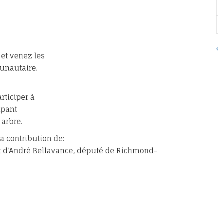
 et venez les
unautaire.
rticiper à
ipant
 arbre.
a contribution de:
t et d’André Bellavance, député de Richmond-