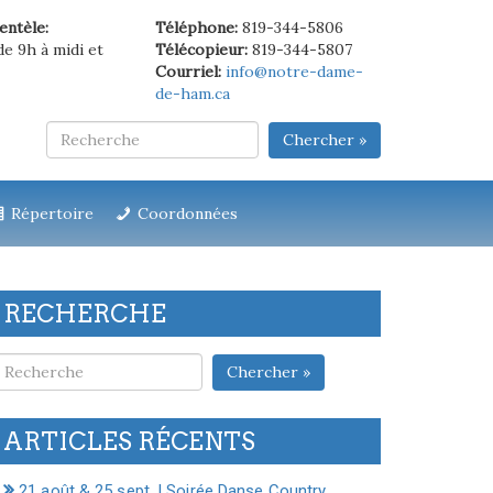
ientèle:
Téléphone:
819-344-5806
de 9h à midi et
Télécopieur:
819-344-5807
Courriel:
info@notre-dame-
de-ham.ca
Chercher »
Répertoire
Coordonnées
RECHERCHE
Chercher »
ARTICLES RÉCENTS
21 août & 25 sept. | Soirée Danse Country