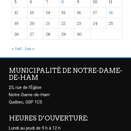
5
6
7
8
9
10
11
12
13
14
15
16
17
18
19
20
21
22
23
24
25
26
27
28
29
30
« Juil
Jan »
MUNICIPALITÉ DE NOTRE-DAME-
DE-HAM
25, rue de l'Église
Notre-Dame-de-Ham
Québec, G0P 1C0
HEURES D’OUVERTURE:
Lundi au jeudi de 9 h à 12 h