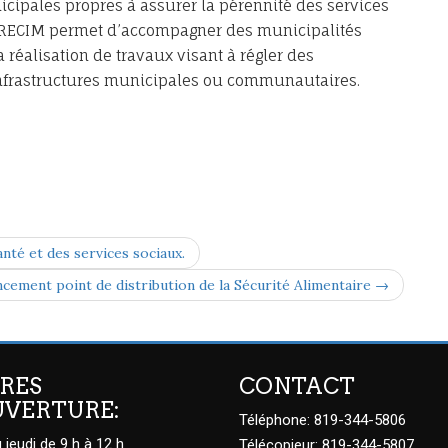
icipales propres à assurer la pérennité des services
et RECIM permet d’accompagner des municipalités
a réalisation de travaux visant à régler des
 infrastructures municipales ou communautaires.
nté et des services sociaux.
cement point de distribution de la Sécurité Alimentaire →
RES
CONTACT
UVERTURE:
Téléphone: 819-344-5806
 jeudi de 9 h à 12 h
Télécopieur: 819-344-5807