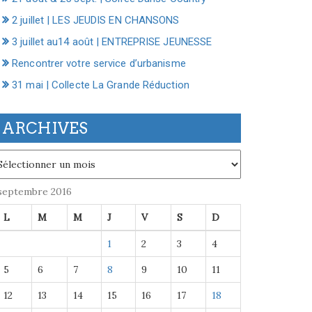
2 juillet | LES JEUDIS EN CHANSONS
3 juillet au14 août | ENTREPRISE JEUNESSE
Rencontrer votre service d’urbanisme
31 mai | Collecte La Grande Réduction
ARCHIVES
chives
septembre 2016
L
M
M
J
V
S
D
1
2
3
4
5
6
7
8
9
10
11
12
13
14
15
16
17
18