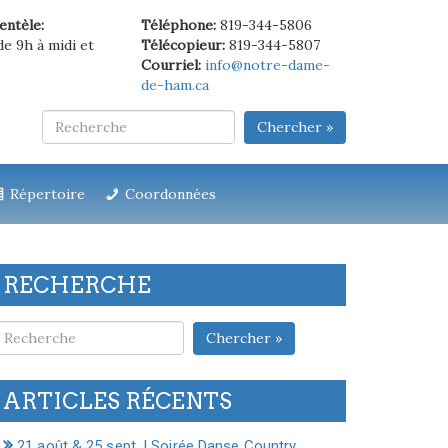
ientèle:
Téléphone:
819-344-5806
de 9h à midi et
Télécopieur:
819-344-5807
Courriel:
info@notre-dame-
de-ham.ca
Chercher »
Répertoire
Coordonnées
RECHERCHE
Chercher »
ARTICLES RÉCENTS
21 août & 25 sept. | Soirée Danse Country