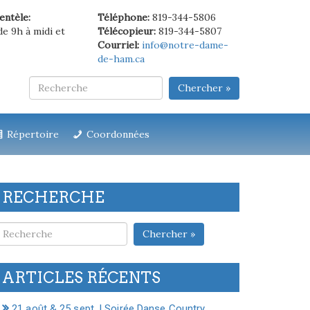
ientèle:
Téléphone:
819-344-5806
de 9h à midi et
Télécopieur:
819-344-5807
Courriel:
info@notre-dame-
de-ham.ca
Chercher »
Répertoire
Coordonnées
RECHERCHE
Chercher »
ARTICLES RÉCENTS
21 août & 25 sept. | Soirée Danse Country