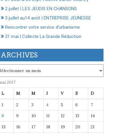
2 juillet | LES JEUDIS EN CHANSONS
3 juillet au14 août | ENTREPRISE JEUNESSE
Rencontrer votre service d’urbanisme
31 mai | Collecte La Grande Réduction
ARCHIVES
chives
mai 2017
L
M
M
J
V
S
D
1
2
3
4
5
6
7
8
9
10
11
12
13
14
15
16
17
18
19
20
21