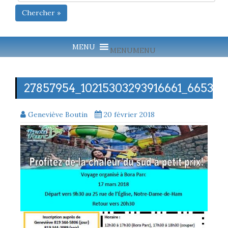
Chercher »
MENU
MENU
27857954_10215303293916661_66534
Geneviève Boutin
20 février 2018