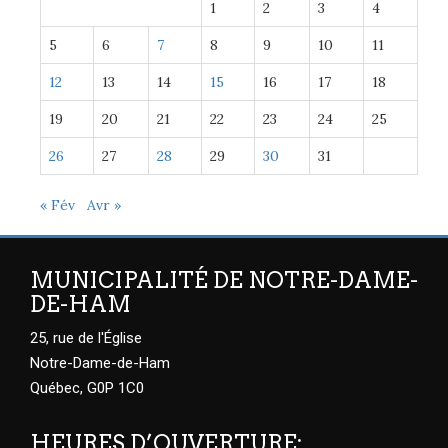
1
2
3
4
5
6
7
8
9
10
11
12
13
14
15
16
17
18
19
20
21
22
23
24
25
26
27
28
29
30
31
« Fév
Avr »
MUNICIPALITÉ DE NOTRE-DAME-
DE-HAM
25, rue de l'Église
Notre-Dame-de-Ham
Québec, G0P 1C0
HEURES D’OUVERTURE: