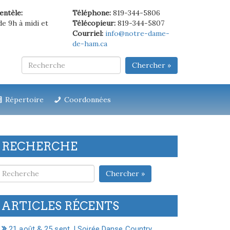
ientèle:
Téléphone:
819-344-5806
de 9h à midi et
Télécopieur:
819-344-5807
Courriel:
info@notre-dame-
de-ham.ca
Chercher »
Répertoire
Coordonnées
RECHERCHE
Chercher »
ARTICLES RÉCENTS
21 août & 25 sept. | Soirée Danse Country