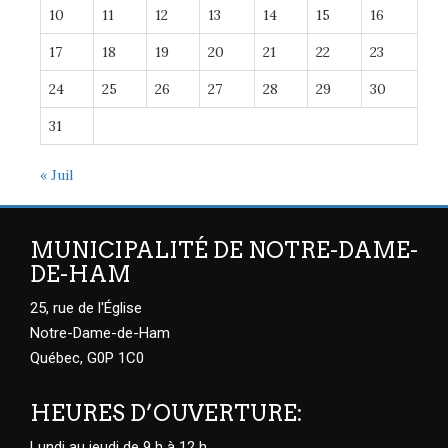
10
11
12
13
14
15
16
17
18
19
20
21
22
23
24
25
26
27
28
29
30
31
« Juil
MUNICIPALITÉ DE NOTRE-DAME-
DE-HAM
25, rue de l'Église
Notre-Dame-de-Ham
Québec, G0P 1C0
HEURES D’OUVERTURE:
Lundi au jeudi de 9 h à 12 h