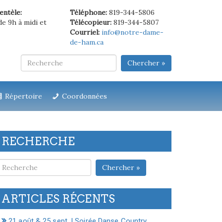
ientèle:
Téléphone:
819-344-5806
de 9h à midi et
Télécopieur:
819-344-5807
Courriel:
info@notre-dame-
de-ham.ca
Chercher »
Répertoire
Coordonnées
RECHERCHE
Chercher »
ARTICLES RÉCENTS
21 août & 25 sept. | Soirée Danse Country