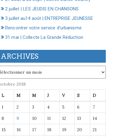
2 juillet | LES JEUDIS EN CHANSONS
3 juillet au14 août | ENTREPRISE JEUNESSE
Rencontrer votre service d’urbanisme
31 mai | Collecte La Grande Réduction
ARCHIVES
chives
octobre 2018
L
M
M
J
V
S
D
1
2
3
4
5
6
7
8
9
10
11
12
13
14
15
16
17
18
19
20
21