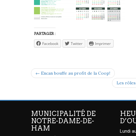
PARTAGER :
Facebook
Twitter
Imprimer
← Encan bouffe au profit de la Coop!
Les rôles
MUNICIPALITÉ DE
HEU
NOTRE-DAME-DE-
D’O
HAM
Lundi au