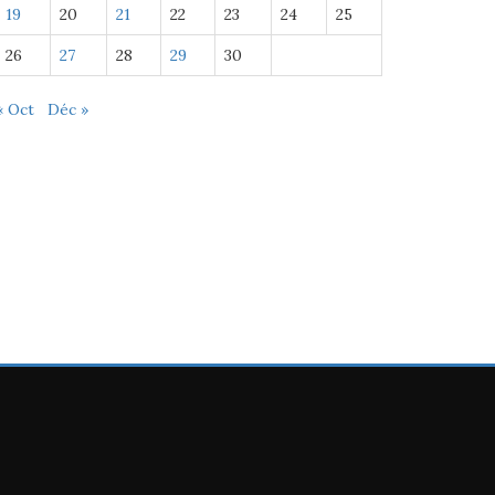
19
20
21
22
23
24
25
26
27
28
29
30
« Oct
Déc »