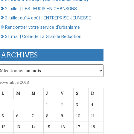
2 juillet | LES JEUDIS EN CHANSONS
3 juillet au14 août | ENTREPRISE JEUNESSE
Rencontrer votre service d’urbanisme
31 mai | Collecte La Grande Réduction
ARCHIVES
chives
novembre 2018
L
M
M
J
V
S
D
1
2
3
4
5
6
7
8
9
10
11
12
13
14
15
16
17
18