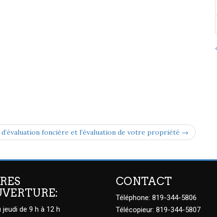
 d’évaluation foncière et l’évaluation de votre propriété →
RES
CONTACT
UVERTURE:
Téléphone: 819-344-5806
 jeudi de 9 h à 12 h
Télécopieur: 819-344-5807