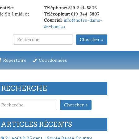
ientèle:
Téléphone:
819-344-5806
de 9h à midi et
Télécopieur:
819-344-5807
Courriel:
info@notre-dame-
de-ham.ca
Chercher »
Répertoire
Coordonnées
RECHERCHE
Chercher »
ARTICLES RÉCENTS
21 août & 25 sept. | Soirée Danse Country