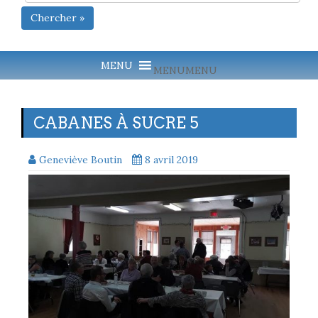
Chercher »
MENU
MENU
CABANES À SUCRE 5
Geneviève Boutin
8 avril 2019