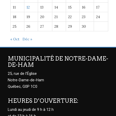
11
12
13
14
15
16
17
18
19
20
21
22
23
24
25
26
27
28
29
30
« Oct
Déc »
MUNICIPALITÉ DE NOTRE-DAME-
DE-HAM
25, rue de l'Église
Notre-Dame-de-Ham
Québec, G0P 1C0
HEURES D’OUVERTURE:
Lundi au jeudi de 9 h à 12 h
et de 13 h à 16 h