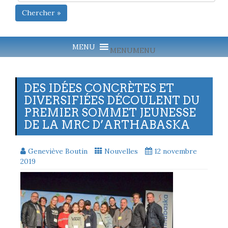
Chercher »
MENU
MENU
DES IDÉES CONCRÈTES ET
DIVERSIFIÉES DÉCOULENT DU
PREMIER SOMMET JEUNESSE
DE LA MRC D’ARTHABASKA
Geneviève Boutin
Nouvelles
12 novembre
2019