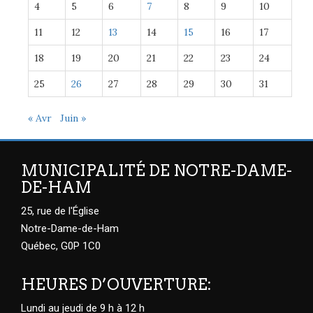
4
5
6
7
8
9
10
11
12
13
14
15
16
17
18
19
20
21
22
23
24
25
26
27
28
29
30
31
« Avr
Juin »
MUNICIPALITÉ DE NOTRE-DAME-
DE-HAM
25, rue de l'Église
Notre-Dame-de-Ham
Québec, G0P 1C0
HEURES D’OUVERTURE:
Lundi au jeudi de 9 h à 12 h