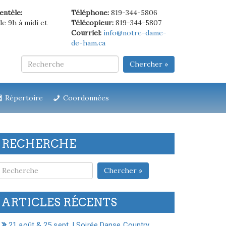
ientèle:
Téléphone:
819-344-5806
de 9h à midi et
Télécopieur:
819-344-5807
Courriel:
info@notre-dame-
de-ham.ca
Chercher »
Répertoire
Coordonnées
RECHERCHE
Chercher »
ARTICLES RÉCENTS
21 août & 25 sept. | Soirée Danse Country