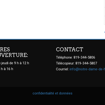
RES
CONTACT
UVERTURE:
Téléphone: 819-344-5806
 jeudi de 9 h à 12 h
Télécopieur: 819-344-5807
 h à 16 h
Courriel:
info@notre-dame-de-
confidentialité et données