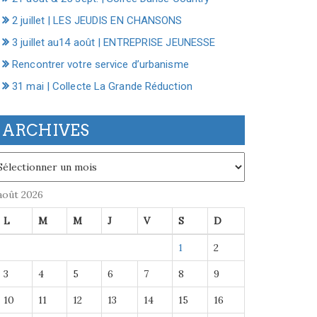
2 juillet | LES JEUDIS EN CHANSONS
3 juillet au14 août | ENTREPRISE JEUNESSE
Rencontrer votre service d’urbanisme
31 mai | Collecte La Grande Réduction
ARCHIVES
chives
août 2026
L
M
M
J
V
S
D
1
2
3
4
5
6
7
8
9
10
11
12
13
14
15
16